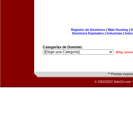
Registro de Dominios
|
Web Hosting
|
D
Dominios Expirados
|
Industrias
|
Indu
Categorías de Dominio:
[Pág. princi
** Precios expre
© 2002/2022 Solo10.com