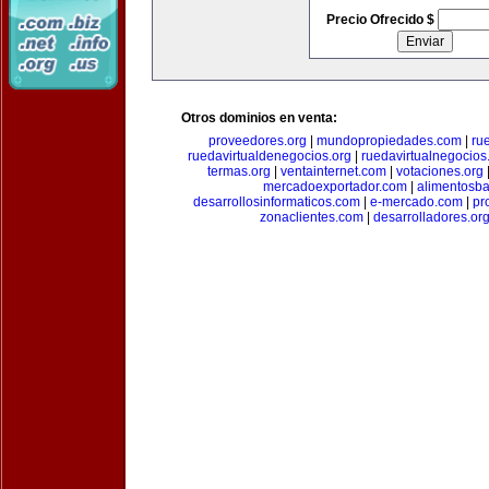
Precio Ofrecido $
Otros dominios en venta:
proveedores.org
|
mundopropiedades.com
|
ru
ruedavirtualdenegocios.org
|
ruedavirtualnegocios
termas.org
|
ventainternet.com
|
votaciones.org
mercadoexportador.com
|
alimentosb
desarrollosinformaticos.com
|
e-mercado.com
|
pr
zonaclientes.com
|
desarrolladores.or