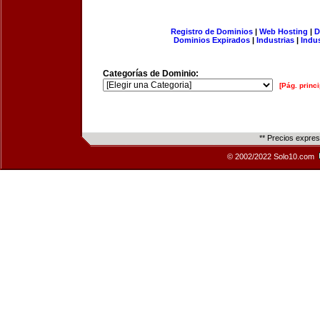
Registro de Dominios
|
Web Hosting
|
D
Dominios Expirados
|
Industrias
|
Indu
Categorías de Dominio:
[Pág. princi
** Precios expre
© 2002/2022 Solo10.com