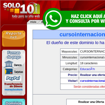
cursointernacio
El dueño de este dominio lo ha
Mayusculas:
CURSOINTERNAC
Minusculas:
cursointernacional
Longitud:
18 caracteres
Categorias:
EducaciÃ³n
Precio:
Realizar una ofert
Visitar!
cursointernaciona
Serán consideradas ofer
Realizar una Oferta