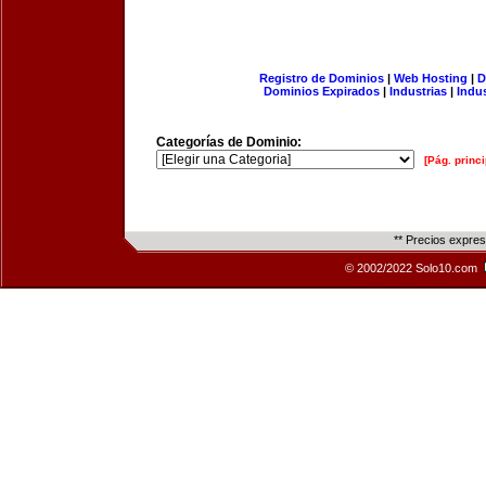
Registro de Dominios
|
Web Hosting
|
D
Dominios Expirados
|
Industrias
|
Indu
Categorías de Dominio:
[Pág. princi
** Precios expre
© 2002/2022 Solo10.com