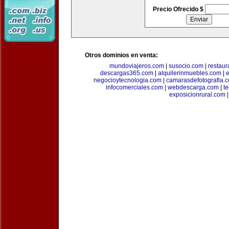
Precio Ofrecido $
Otros dominios en venta:
mundoviajeros.com
|
susocio.com
|
restaur
descargas365.com
|
alquilerinmuebles.com
|
e
negocioytecnologia.com
|
camarasdefotografia.
infocomerciales.com
|
webdescarga.com
|
t
exposicionrural.com
|