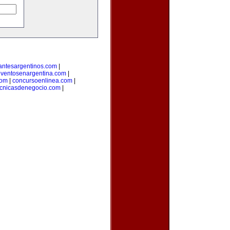
antesargentinos.com
|
ventosenargentina.com
|
com
|
concursoenlinea.com
|
ecnicasdenegocio.com
|