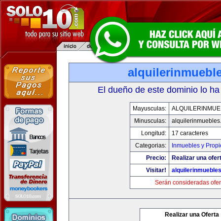
alquilerinmuebl
El dueño de este dominio lo ha
Mayusculas:
ALQUILERINMUE
Minusculas:
alquilerinmueble
Longitud:
17 caracteres
Categorias:
Inmuebles y Prop
Precio:
Realizar una ofer
Visitar!
alquilerinmueble
Serán consideradas ofer
Realizar una Oferta