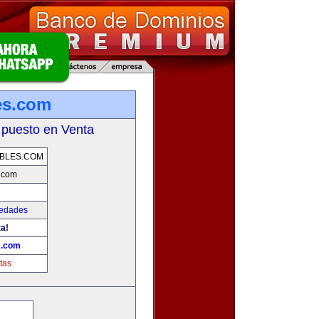
es.com
 puesto en Venta
BLES.COM
s.com
iedades
ta!
s.com
tas