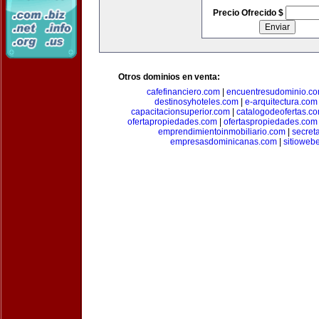
Precio Ofrecido $
Otros dominios en venta:
cafefinanciero.com
|
encuentresudominio.c
destinosyhoteles.com
|
e-arquitectura.com
capacitacionsuperior.com
|
catalogodeofertas.c
ofertapropiedades.com
|
ofertaspropiedades.com
emprendimientoinmobiliario.com
|
secret
empresasdominicanas.com
|
sitioweb