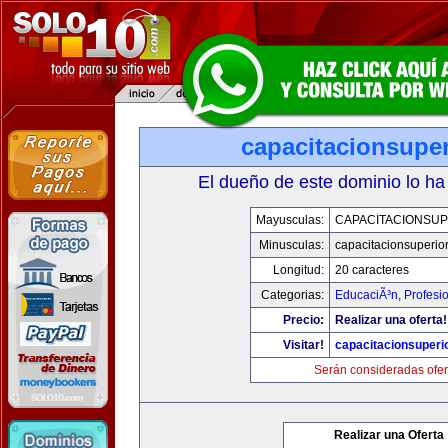
capacitacionsupe
El dueño de este dominio lo ha
Mayusculas:
CAPACITACIONSU
Minusculas:
capacitacionsuperio
Longitud:
20 caracteres
Categorias:
EducaciÃ³n
,
Profesi
Precio:
Realizar una oferta!
Visitar!
capacitacionsuperi
Serán consideradas ofer
Realizar una Oferta