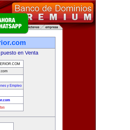
rior.com
 puesto en Venta
PERIOR.COM
r.com
ones y Empleo
or.com
tas