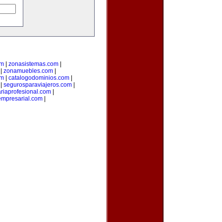
om
|
zonasistemas.com
|
|
zonamuebles.com
|
om
|
catalogodominios.com
|
|
segurosparaviajeros.com
|
ariaprofesional.com
|
empresarial.com
|