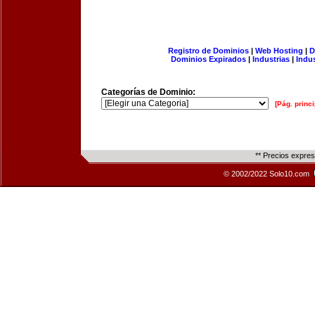
Registro de Dominios
|
Web Hosting
|
D
Dominios Expirados
|
Industrias
|
Indu
Categorías de Dominio:
[Pág. princi
** Precios expre
© 2002/2022 Solo10.com