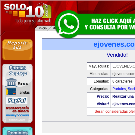
ejovenes.c
Vendido!
Mayusculas:
EJOVENES.
Minusculas:
ejovenes.co
Longitud:
8 caracteres
Categorias:
Portales
,
Soc
Precio:
Realizar una 
Visitar!
ejovenes.co
Serán consideradas ofer