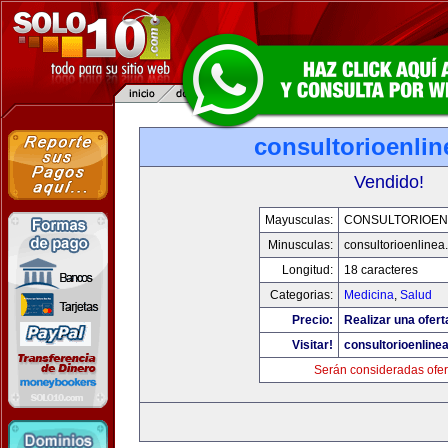
consultorioenli
Vendido!
Mayusculas:
CONSULTORIOEN
Minusculas:
consultorioenlinea
Longitud:
18 caracteres
Categorias:
Medicina
,
Salud
Precio:
Realizar una ofert
Visitar!
consultorioenline
Serán consideradas ofer