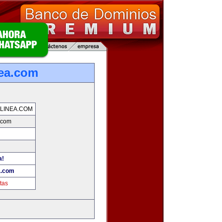
nea.com
LINEA.COM
.com
a!
a.com
tas