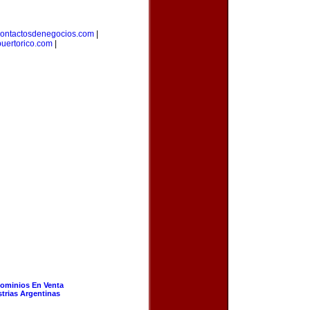
ontactosdenegocios.com
|
uertorico.com
|
ominios En Venta
strias Argentinas