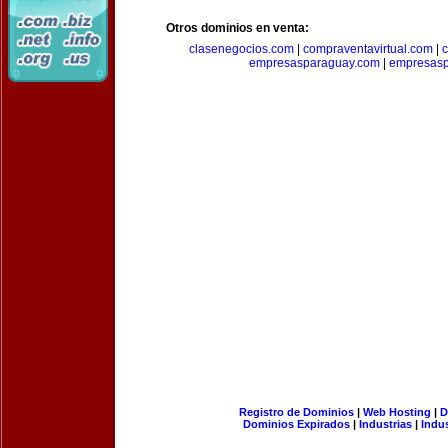
Otros dominios en venta:
clasenegocios.com
|
compraventavirtual.com
|
c
empresasparaguay.com
|
empresasp
Registro de Dominios
|
Web Hosting
|
D
Dominios Expirados
|
Industrias
|
Indu