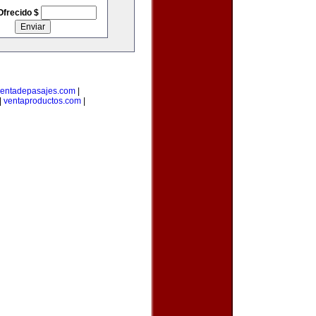
Ofrecido $
entadepasajes.com
|
|
ventaproductos.com
|